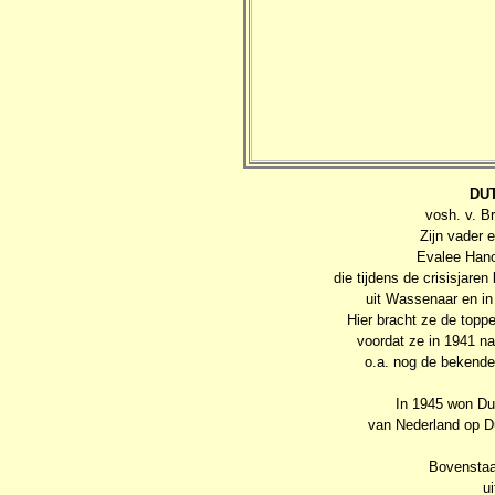
DU
vosh. v. B
Zijn vader 
Evalee Hano
die tijdens de crisisjar
uit Wassenaar en in
Hier bracht ze de toppe
voordat ze in 1941 na
o.a. nog de bekende
In 1945 won Dut
van Nederland op Du
Bovenstaa
u