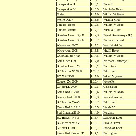
Sweepstakes H
1.16,1
Wido P
Sweepstakes M
1.18,3
Watch the News
Derby
1.17.0
Willem W Boko
Merrie-Derby
1.18,6
Wichita River
Fokkers Trofee
1.16,6
Willem W Boko
Fokkers Merries
1.17,1
Wichita River
Breeders Crown 3 jr.O
1.17,3
Wyard Beukenswyk (D)
Breeders Crown 3 jr.M
1.18,7
Wahinie Stardust
Wickevoort 2007
1.17,2
Venividivici Joe
Wickevoort 2008
1.16,8
Virgill Boko
Criterium der 4-jar
1.14,6
Willem W Boko
Kamp. der 4-jar
1.17,0
Welmoed Landerije
Breeders Crown W
1.19,1
Wim Robel
BC Merries W 2008
1.20,2
Whiz Past
BC V-W 2009
1.17,0
Vriend Vryenesse
Gouden Zw.2009
1.20,4
Voltreffer
GP der LL 2009
1.16,5
Golddigger
Kamp.Ned.P. 2009
1.15,6
Willem W Boko
Kamp.v.Ned. 2009
1.16,3
Venividivici Joe
BC Merries V-W-Y
1,16,2
Whiz Past
Kamp.Ned.P. 2010
1.16,5
Wanda W
Pr.d.Giganten2010
1.14,0
Norginio
BC Hengst W-Y-Z
1.16,4
Zandokan Eden
BC Merries W-Y-Z
1.16,1
Zulaika River
GP der LL 2011
1.18,1
Zandokan Eden
Kamp.Ned.Paarden '11
1.14,1
Wellington