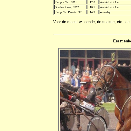
Kamp.v.Ned. 2011
1.17,0
Venividivici Joe
Gouden Zweep 2012
1.16,5
Venividivici Joe
Kamp.Ned.Paarden '12
1.14,9
Yesterday
Voor de meest winnende, de snelste, etc. zie 
Eerst enk