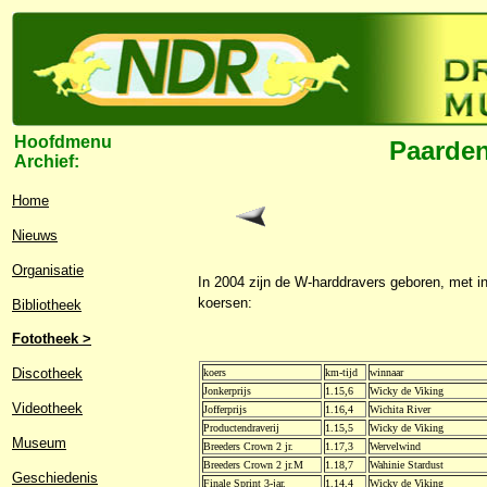
Hoofdmenu
Paarden
Archief:
Home
Nieuws
Organisatie
In 2004 zijn de W-harddravers geboren, met in
koersen:
Bibliotheek
Fototheek >
Discotheek
koers
km-tijd
winnaar
Jonkerprijs
1.15,6
Wicky de Viking
Videotheek
Jofferprijs
1.16,4
Wichita River
Productendraverij
1.15,5
Wicky de Viking
Museum
Breeders Crown 2 jr.
1.17,3
Wervelwind
Breeders Crown 2 jr.M
1.18,7
Wahinie Stardust
Geschiedenis
Finale Sprint 3-jar.
1.14,4
Wicky de Viking