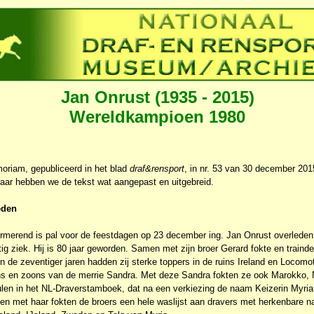
Jan Onrust (1935 - 2015)
Wereldkampioen 1980
oriam, gepubliceerd in het blad
draf&rensport
, in nr. 53 van 30 december 20
daar hebben we de tekst wat aangepast en uitgebreid.
eden
urmerend is pal voor de feestdagen op 23 december ing. Jan Onrust overled
stig ziek. Hij is 80 jaar geworden. Samen met zijn broer Gerard fokte en traind
n de zeventiger jaren hadden zij sterke toppers in de ruins Ireland en Locomot
ns en zoons van de merrie Sandra. Met deze Sandra fokten ze ook Marokko,
ulen in het NL-Draverstamboek, dat na een verkiezing de naam Keizerin Myria
 en met haar fokten de broers een hele waslijst aan dravers met herkenbare 