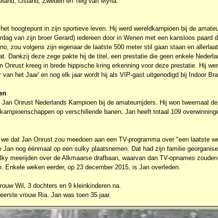
eland, IJsland, Zweden en Telg van Myria.
het hoogtepunt in zijn sportieve leven. Hij werd wereldkampioen bij de amateur
ardag van zijn broer Gerard) iedereen door in Wenen met een kansloos paard d
no, zou volgens zijn eigenaar de laatste 500 meter stil gaan staan en allerla
at. Dankzij deze zege pakte hij de titel, een prestatie die geen enkele Nede
 Onrust kreeg in brede hippische kring erkenning voor deze prestatie. Hij wer
r van het Jaar' en nog elk jaar wordt hij als VIP-gast uitgenodigd bij Indoor Br
en
 Jan Onrust Nederlands Kampioen bij de amateurrijders. Hij won tweemaal d
kampioenschappen op verschillende banen. Jan heeft totaal 109 overwinning
 we dat Jan Onrust zou meedoen aan een TV-programma over "een laatste wen
e Jan nog éénmaal op een sulky plaatsnemen. Dat had zijn familie georganisee
sulky meerijden over de Alkmaarse drafbaan, waarvan dan TV-opnames zoude
jn. Enkele weken eerder, op 23 december 2015, is Jan overleden.
vrouw Wil, 3 dochters en 9 kleinkinderen na.
 eerste vrouw Ria. Jan was toen 35 jaar.