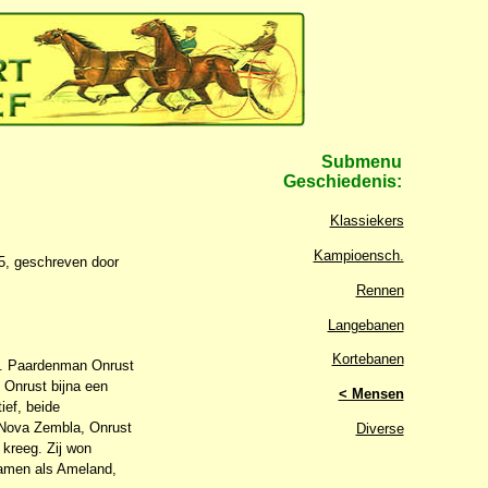
Submenu
Geschiedenis:
Klassiekers
Kampioensch.
15, geschreven door
Rennen
Langebanen
Kortebanen
en. Paardenman Onrust
e Onrust bijna een
< Mensen
ief, beide
 Nova Zembla, Onrust
Diverse
 kreeg. Zij won
namen als Ameland,