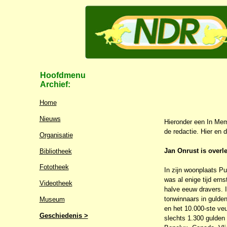
Hoofdmenu
Archief:
Home
Nieuws
Hieronder een In Mem
de redactie. Hier en 
Organisatie
Jan Onrust is overl
Bibliotheek
Fototheek
In zijn woonplaats P
was al enige tijd ern
Videotheek
halve eeuw dravers. I
tonwinnaars in gulde
Museum
en het 10.000-ste ve
Geschiedenis >
slechts 1.300 gulden