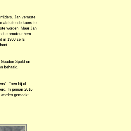
rijders. Jan verraste
e afsluitende koers te
atste worden. Maar Jan
rlandse amateur hem
d in 1980 zelfs
abant.
e Gouden Speld en
en behaald.
s". Toen hij al
rd. In januari 2016
n worden gemaakt.