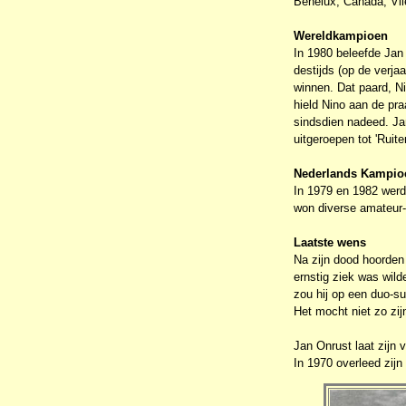
Benelux, Canada, Vli
Wereldkampioen
In 1980 beleefde Jan 
destijds (op de verja
winnen. Dat paard, Ni
hield Nino aan de pra
sindsdien nadeed. Jan
uitgeroepen tot 'Ruite
Nederlands Kampio
In 1979 en 1982 werd
won diverse amateur-
Laatste wens
Na zijn dood hoorden
ernstig ziek was wild
zou hij op een duo-
Het mocht niet zo zi
Jan Onrust laat zijn 
In 1970 overleed zijn