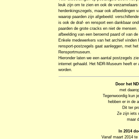
leuk zijn om te zien en ook de verzamelaar
herdenkingszegels, maar ook afbeeldingen van
waarop paarden zijn afgebeeld: verschillende
is ook de draf- en rensport een dankbaar ond
paarden de grote cracks en niet de mensen. D
afbeelding van een beroemd paard of van de
Enkele medewerkers van het archief vinden h
rensport-postzegels gaat aanleggen, met het 
Rensportmuseum.
Hieronder laten we een aantal postzegels zie
internet gehaald. Het NDR-Museum heeft er a
worden.
Door het N
met daaro
Tegenwoordig kun je
hebben er in de a
Dit ter p
Ze zijn iet
maar d
In 2014 d
Vanaf maart 2014 te