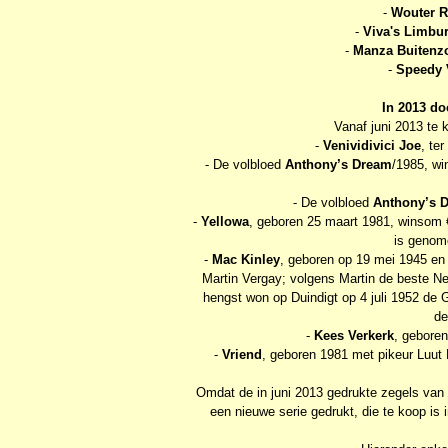
-
Wouter R
-
Viva's Limbu
-
Manza Buitenz
-
Speedy 
In 2013 d
Vanaf juni 2013 te 
-
Venividivici Joe
, te
- De volbloed
Anthony’s Dream
/1985, wi
- De volbloed
Anthony’s 
-
Yellowa
, geboren 25 maart 1981, winsom 
is genome
-
Mac Kinley
, geboren op 19 mei 1945 en 
Martin Vergay; volgens Martin de beste Ned
hengst won op Duindigt op 4 juli 1952 de
de
-
Kees Verkerk
, geboren
-
Vriend
, geboren 1981 met pikeur Luut 
Omdat de in juni 2013 gedrukte zegels van V
een nieuwe serie gedrukt, die te koop i