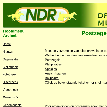
Hoofdmenu
Postzege
Archief:
Home
Mensen verzamelen van alles en we laten op d
Nieuws
We hebben vijf soorten verzamelobjecten o
Organisatie
Postzegels
Plakplaatjes
Bibliotheek
Speldjes
Ansichtkaarten
Fototheek
Ballpoints
Discotheek
(Click op bovenstaande tekst om er snel naar
Videotheek
Museum >
Geschiedenis
Voor afbeeldingen op postzegels zoekt het p