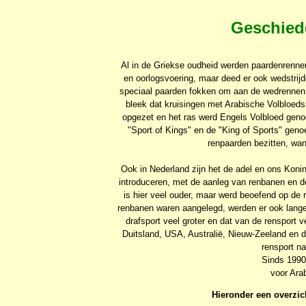
Geschied
Al in de Griekse oudheid werden paardenrenne
en oorlogsvoering, maar deed er ook wedstri
speciaal paarden fokken om aan de wedrennen m
bleek dat kruisingen met Arabische Volbloeds
opgezet en het ras werd Engels Volbloed geno
"Sport of Kings" en de "King of Sports" ge
renpaarden bezitten, want
Ook in Nederland zijn het de adel en ons Koni
introduceren, met de aanleg van renbanen en d
is hier veel ouder, maar werd beoefend op de 
renbanen waren aangelegd, werden er ook langeb
drafsport veel groter en dat van de rensport v
Duitsland, USA, Australië, Nieuw-Zeeland en de
rensport na
Sinds 1990
voor Ara
Hieronder een overzic