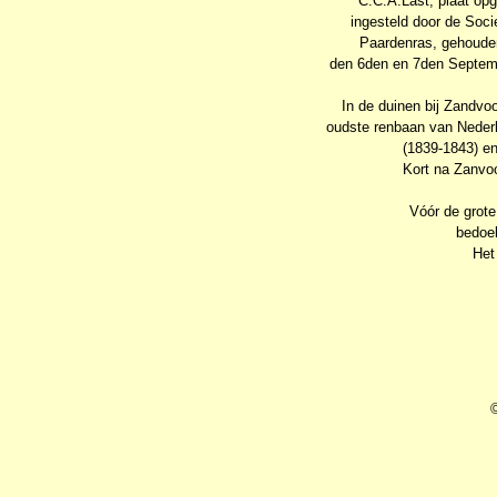
C.C.A.Last, plaat op
ingesteld door de Soci
Paardenras, gehouden 
den 6den en 7den Septemb
In de duinen bij Zandvo
oudste renbaan van Neder
(1839-1843) e
Kort na Zanvo
Vóór de grote
bedoel
Het